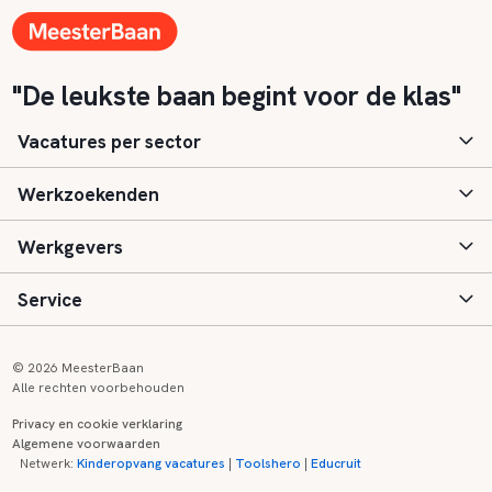
"De leukste baan begint voor de klas"
Vacatures per sector
Werkzoekenden
Basisonderwijs
Werkgevers
Speciaal (basis) onderwijs
Aanmelden
Service
Voortgezet onderwijs
Vacatures
Inloggen
Voortgezet speciaal onderwijs
Scholen
Informatie
Contact
© 2026 MeesterBaan
Alle rechten voorbehouden
Middelbaar beroepsonderwijs
Opleidingen
Tarieven
FAQ
Privacy en cookie verklaring
Algemene voorwaarden
Kinderopvang
Zij-instroom informatie
Registreren
Onderwijs links
Netwerk:
Kinderopvang vacatures
|
Toolshero
|
Educruit