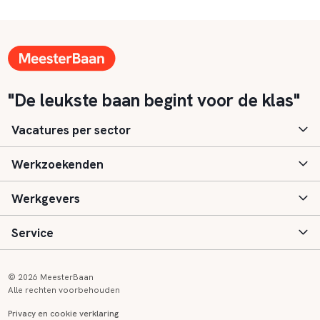
"De leukste baan begint voor de klas"
Vacatures per sector
Werkzoekenden
Basisonderwijs
Werkgevers
Speciaal (basis) onderwijs
Aanmelden
Service
Voortgezet onderwijs
Vacatures
Inloggen
Voortgezet speciaal onderwijs
Scholen
Informatie
Contact
© 2026 MeesterBaan
Alle rechten voorbehouden
Middelbaar beroepsonderwijs
Opleidingen
Tarieven
FAQ
Privacy en cookie verklaring