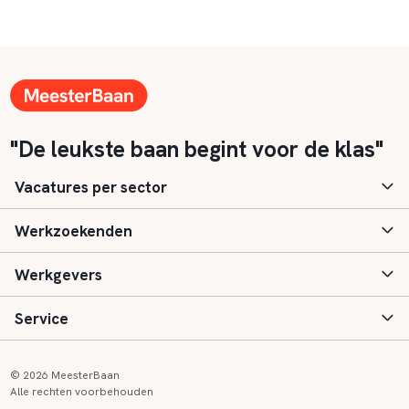
"De leukste baan begint voor de klas"
Vacatures per sector
Werkzoekenden
Basisonderwijs
Werkgevers
Speciaal (basis) onderwijs
Aanmelden
Service
Voortgezet onderwijs
Vacatures
Inloggen
Voortgezet speciaal onderwijs
Scholen
Informatie
Contact
© 2026 MeesterBaan
Alle rechten voorbehouden
Middelbaar beroepsonderwijs
Opleidingen
Tarieven
FAQ