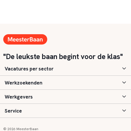
"De leukste baan begint voor de klas"
Vacatures per sector
Werkzoekenden
Basisonderwijs
Werkgevers
Speciaal (basis) onderwijs
Aanmelden
Service
Voortgezet onderwijs
Vacatures
Inloggen
Voortgezet speciaal onderwijs
Scholen
Informatie
Contact
© 2026 MeesterBaan