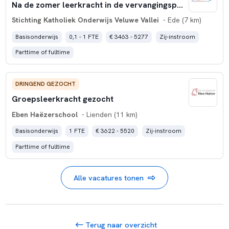
Na de zomer leerkracht in de vervangingspool van Skovv?
Stichting Katholiek Onderwijs Veluwe Vallei
- Ede (7 km)
Basisonderwijs
0,1 - 1 FTE
€ 3463 - 5277
Zij-instroom
Parttime of fulltime
DRINGEND GEZOCHT
Groepsleerkracht gezocht
Eben Haëzerschool
- Lienden (11 km)
Basisonderwijs
1 FTE
€ 3622 - 5520
Zij-instroom
Parttime of fulltime
Alle vacatures tonen
Terug naar overzicht