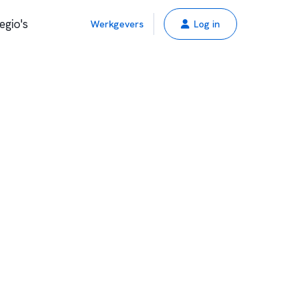
egio's
Werkgevers
Log in