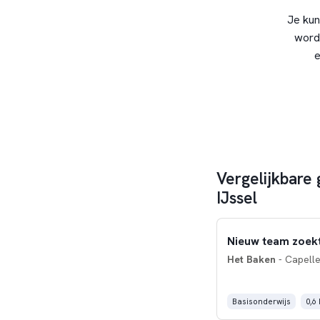
Je kun
word
e
Vergelijkbare 
IJssel
Nieuw team zoekt
Het Baken
- Capelle
Basisonderwijs
0,6