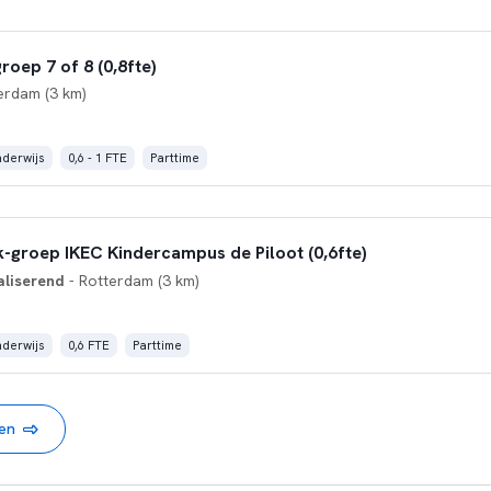
oep 7 of 8 (0,8fte)
erdam (3 km)
nderwijs
0,6 - 1 FTE
Parttime
-groep IKEC Kindercampus de Piloot (0,6fte)
aliserend
- Rotterdam (3 km)
nderwijs
0,6 FTE
Parttime
nen