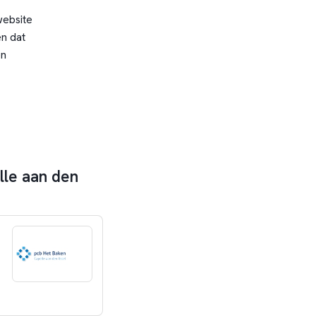
website
n dat
en
lle aan den