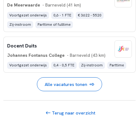
De Meerwaarde
- Barneveld (41 km)
Voortgezet onderwijs
0,6 - 1 FTE
€ 3622 - 5520
Zij-instroom
Parttime of fulltime
Docent Duits
Johannes Fontanus College
- Barneveld (43 km)
Voortgezet onderwijs
0,4 - 0,5 FTE
Zij-instroom
Parttime
Alle vacatures tonen
Terug naar overzicht