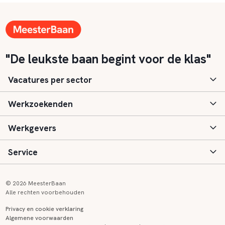
"De leukste baan begint voor de klas"
Vacatures per sector
Werkzoekenden
Basisonderwijs
Werkgevers
Speciaal (basis) onderwijs
Aanmelden
Service
Voortgezet onderwijs
Vacatures
Inloggen
Voortgezet speciaal onderwijs
Scholen
Informatie
Contact
© 2026 MeesterBaan
Alle rechten voorbehouden
Middelbaar beroepsonderwijs
Opleidingen
Tarieven
FAQ
Privacy en cookie verklaring
Algemene voorwaarden
Kinderopvang
Zij-instroom informatie
Registreren
Onderwijs links