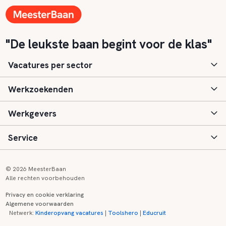
"De leukste baan begint voor de klas"
Vacatures per sector
Werkzoekenden
Basisonderwijs
Werkgevers
Speciaal (basis) onderwijs
Aanmelden
Service
Voortgezet onderwijs
Vacatures
Inloggen
Voortgezet speciaal onderwijs
Scholen
Informatie
Contact
© 2026 MeesterBaan
Alle rechten voorbehouden
Middelbaar beroepsonderwijs
Opleidingen
Tarieven
FAQ
Privacy en cookie verklaring
Algemene voorwaarden
Kinderopvang
Zij-instroom informatie
Registreren
Onderwijs links
Netwerk:
Kinderopvang vacatures
|
Toolshero
|
Educruit