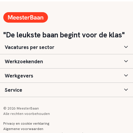
"De leukste baan begint voor de klas"
Vacatures per sector
Werkzoekenden
Basisonderwijs
Werkgevers
Speciaal (basis) onderwijs
Aanmelden
Service
Voortgezet onderwijs
Vacatures
Inloggen
Voortgezet speciaal onderwijs
Scholen
Informatie
Contact
© 2026 MeesterBaan
Alle rechten voorbehouden
Middelbaar beroepsonderwijs
Opleidingen
Tarieven
FAQ
Privacy en cookie verklaring
Algemene voorwaarden
Kinderopvang
Zij-instroom informatie
Registreren
Onderwijs links