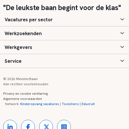
"De leukste baan begint voor de klas"
Vacatures per sector
Werkzoekenden
Basisonderwijs
Werkgevers
Speciaal (basis) onderwijs
Aanmelden
Service
Voortgezet onderwijs
Vacatures
Inloggen
Voortgezet speciaal onderwijs
Scholen
Informatie
Contact
© 2026 MeesterBaan
Alle rechten voorbehouden
Middelbaar beroepsonderwijs
Opleidingen
Tarieven
FAQ
Privacy en cookie verklaring
Algemene voorwaarden
Kinderopvang
Zij-instroom informatie
Registreren
Onderwijs links
Netwerk:
Kinderopvang vacatures
|
Toolshero
|
Educruit
Hoger beroepsonderwijs
Banenmarkten
Referenties
Over ons