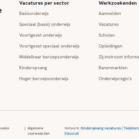
Vacatures per sector
Werkzoekenden
e
Basisonderwijs
Aanmelden
Speciaal (basis) onderwijs
Vacatures
Voortgezet onderwijs
Scholen
Voortgezet speciaal onderwijs
Opleidingen
Middelbaar beroepsonderwijs
Zij-instroom informa
Kinderopvang
Banenmarkten
Hoger beroepsonderwijs
Onderwijsregio's
cookie
|
Algemene
Netwerk:
Kinderopvang vacatures
|
Toolsher
voorwaarden
Educruit