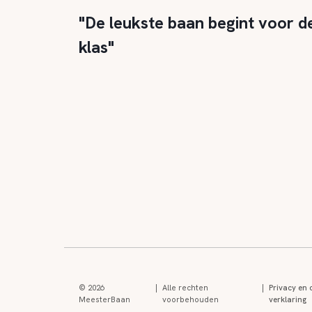
"De leukste baan begint voor d
klas"
© 2026
|
Alle rechten
|
Privacy en 
MeesterBaan
voorbehouden
verklaring