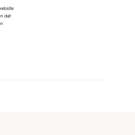
website
n dat
en