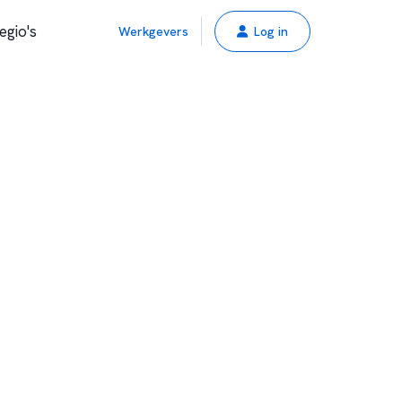
egio's
Werkgevers
Log in