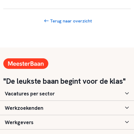
Terug naar overzicht
"De leukste baan begint voor de klas"
Vacatures per sector
Werkzoekenden
Basisonderwijs
Werkgevers
Speciaal (basis) onderwijs
Aanmelden