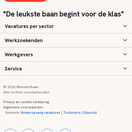
"De leukste baan begint voor de klas"
Vacatures per sector
Werkzoekenden
Basisonderwijs
Werkgevers
Speciaal (basis) onderwijs
Aanmelden
Service
Voortgezet onderwijs
Vacatures
Inloggen
Voortgezet speciaal onderwijs
Scholen
Informatie
Contact
© 2026 MeesterBaan
Alle rechten voorbehouden
Middelbaar beroepsonderwijs
Opleidingen
Tarieven
FAQ
Privacy en cookie verklaring
Algemene voorwaarden
Kinderopvang
Zij-instroom informatie
Registreren
Onderwijs links
Netwerk:
Kinderopvang vacatures
|
Toolshero
|
Educruit
Hoger beroepsonderwijs
Banenmarkten
Referenties
Over ons