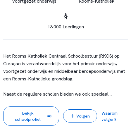
Voortgezet onderwijs
Rooms-Katholiek
13.000 Leerlingen
Het Rooms Katholiek Centraal Schoolbestuur (RKCS) op
Curaçao is verantwoordelijk voor het primair onderwijs,
voortgezet onderwijs en middelbaar beroepsonderwijs met
een Rooms-Katholieke grondslag.
Naast de reguliere scholen bieden we ook speciaal
onderwijs in zowel het primair onderwijs als het voortgezet
onderwijs.
Bekijk
Waarom
Volgen
Op onze 48 scholen leiden we 13.000 leerlingen op tot
schoolprofiel
volgen?
verantwoordelijke wereldburgers met zicht op eigen