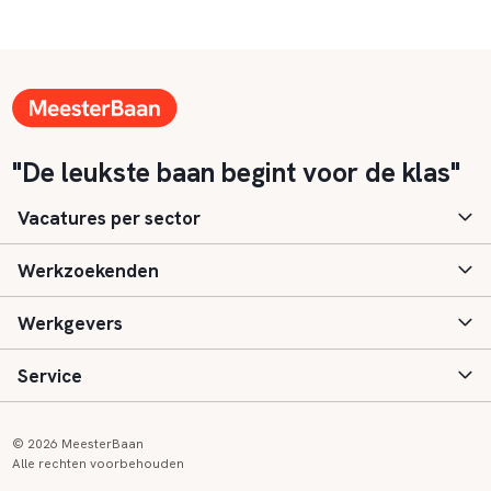
"De leukste baan begint voor de klas"
Vacatures per sector
Werkzoekenden
Basisonderwijs
Werkgevers
Speciaal (basis) onderwijs
Aanmelden
Service
Voortgezet onderwijs
Vacatures
Inloggen
Voortgezet speciaal onderwijs
Scholen
Informatie
Contact
© 2026 MeesterBaan
Alle rechten voorbehouden
Middelbaar beroepsonderwijs
Opleidingen
Tarieven
FAQ