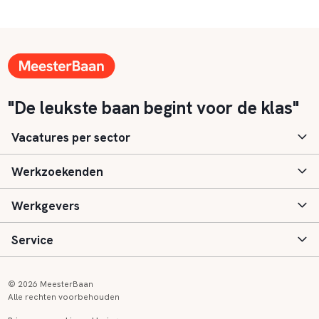
"De leukste baan begint voor de klas"
Vacatures per sector
Werkzoekenden
Basisonderwijs
Werkgevers
Speciaal (basis) onderwijs
Aanmelden
Service
Voortgezet onderwijs
Vacatures
Inloggen
Voortgezet speciaal onderwijs
Scholen
Informatie
Contact
© 2026 MeesterBaan
Alle rechten voorbehouden
Middelbaar beroepsonderwijs
Opleidingen
Tarieven
FAQ