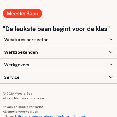
"De leukste baan begint voor de klas"
Vacatures per sector
Werkzoekenden
Basisonderwijs
Werkgevers
Speciaal (basis) onderwijs
Aanmelden
Service
Voortgezet onderwijs
Vacatures
Inloggen
Voortgezet speciaal onderwijs
Scholen
Informatie
Contact
© 2026 MeesterBaan
Alle rechten voorbehouden
Middelbaar beroepsonderwijs
Opleidingen
Tarieven
FAQ
Privacy en cookie verklaring
Algemene voorwaarden
Kinderopvang
Zij-instroom informatie
Registreren
Onderwijs links
Netwerk:
Kinderopvang vacatures
|
Toolshero
|
Educruit