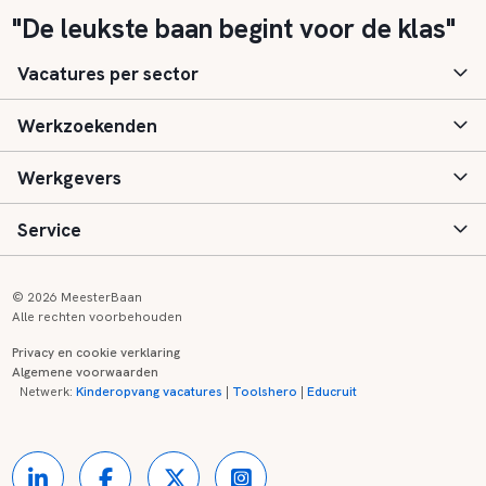
"De leukste baan begint voor de klas"
Vacatures per sector
Werkzoekenden
Basisonderwijs
Werkgevers
Speciaal (basis) onderwijs
Aanmelden
Service
Voortgezet onderwijs
Vacatures
Inloggen
Voortgezet speciaal onderwijs
Scholen
Informatie
Contact
© 2026 MeesterBaan
Alle rechten voorbehouden
Middelbaar beroepsonderwijs
Opleidingen
Tarieven
FAQ
Privacy en cookie verklaring
Algemene voorwaarden
Kinderopvang
Zij-instroom informatie
Registreren
Onderwijs links
Netwerk:
Kinderopvang vacatures
|
Toolshero
|
Educruit
Hoger beroepsonderwijs
Banenmarkten
Referenties
Over ons