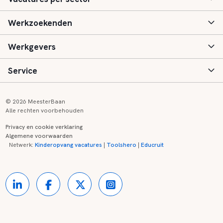
Werkzoekenden
Basisonderwijs
Werkgevers
Speciaal (basis) onderwijs
Aanmelden
Service
Voortgezet onderwijs
Vacatures
Inloggen
Voortgezet speciaal onderwijs
Scholen
Informatie
Contact
© 2026 MeesterBaan
Alle rechten voorbehouden
Middelbaar beroepsonderwijs
Opleidingen
Tarieven
FAQ
Privacy en cookie verklaring
Algemene voorwaarden
Kinderopvang
Zij-instroom informatie
Registreren
Onderwijs links
Netwerk:
Kinderopvang vacatures
|
Toolshero
|
Educruit
Hoger beroepsonderwijs
Banenmarkten
Referenties
Over ons
Onderwijsregio's
Contact
Partners
Kennisbank