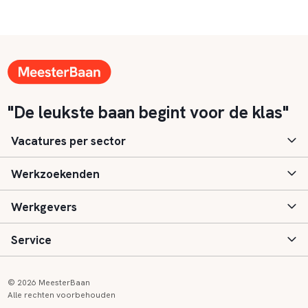
"De leukste baan begint voor de klas"
Vacatures per sector
Werkzoekenden
Basisonderwijs
Werkgevers
Speciaal (basis) onderwijs
Aanmelden
Service
Voortgezet onderwijs
Vacatures
Inloggen
Voortgezet speciaal onderwijs
Scholen
Informatie
Contact
© 2026 MeesterBaan
Alle rechten voorbehouden
Middelbaar beroepsonderwijs
Opleidingen
Tarieven
FAQ