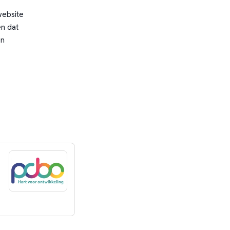
website
n dat
en