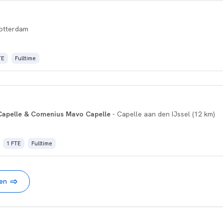
otterdam
TE
Fulltime
apelle & Comenius Mavo Capelle
- Capelle aan den IJssel (12 km)
1 FTE
Fulltime
nen