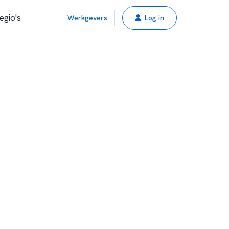
egio's
Werkgevers
Log in