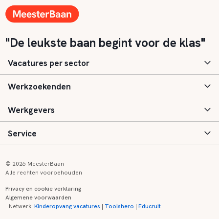
"De leukste baan begint voor de klas"
Vacatures per sector
Werkzoekenden
Basisonderwijs
Werkgevers
Speciaal (basis) onderwijs
Aanmelden
Service
Voortgezet onderwijs
Vacatures
Inloggen
Voortgezet speciaal onderwijs
Scholen
Informatie
Contact
© 2026 MeesterBaan
Alle rechten voorbehouden
Middelbaar beroepsonderwijs
Opleidingen
Tarieven
FAQ
Privacy en cookie verklaring
Algemene voorwaarden
Kinderopvang
Zij-instroom informatie
Registreren
Onderwijs links
Netwerk:
Kinderopvang vacatures
|
Toolshero
|
Educruit