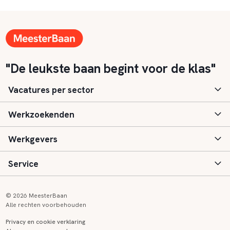
"De leukste baan begint voor de klas"
Vacatures per sector
Werkzoekenden
Basisonderwijs
Werkgevers
Speciaal (basis) onderwijs
Aanmelden
Service
Voortgezet onderwijs
Vacatures
Inloggen
Voortgezet speciaal onderwijs
Scholen
Informatie
Contact
© 2026 MeesterBaan
Alle rechten voorbehouden
Middelbaar beroepsonderwijs
Opleidingen
Tarieven
FAQ
Privacy en cookie verklaring