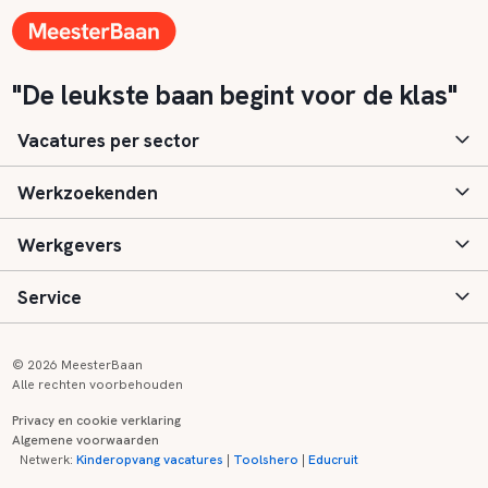
"De leukste baan begint voor de klas"
Vacatures per sector
Werkzoekenden
Basisonderwijs
Werkgevers
Speciaal (basis) onderwijs
Aanmelden
Service
Voortgezet onderwijs
Vacatures
Inloggen
Voortgezet speciaal onderwijs
Scholen
Informatie
Contact
© 2026 MeesterBaan
Alle rechten voorbehouden
Middelbaar beroepsonderwijs
Opleidingen
Tarieven
FAQ
Privacy en cookie verklaring
Algemene voorwaarden
Kinderopvang
Zij-instroom informatie
Registreren
Onderwijs links
Netwerk:
Kinderopvang vacatures
|
Toolshero
|
Educruit