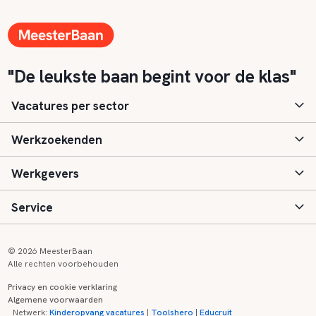
"De leukste baan begint voor de klas"
Vacatures per sector
Werkzoekenden
Basisonderwijs
Werkgevers
Speciaal (basis) onderwijs
Aanmelden
Service
Voortgezet onderwijs
Vacatures
Inloggen
Voortgezet speciaal onderwijs
Scholen
Informatie
Contact
© 2026 MeesterBaan
Alle rechten voorbehouden
Middelbaar beroepsonderwijs
Opleidingen
Tarieven
FAQ
Privacy en cookie verklaring
Algemene voorwaarden
Kinderopvang
Zij-instroom informatie
Registreren
Onderwijs links
Netwerk:
Kinderopvang vacatures
|
Toolshero
|
Educruit