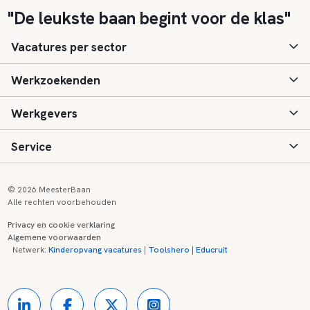
"De leukste baan begint voor de klas"
Vacatures per sector
Werkzoekenden
Basisonderwijs
Werkgevers
Speciaal (basis) onderwijs
Aanmelden
Service
Voortgezet onderwijs
Vacatures
Inloggen
Voortgezet speciaal onderwijs
Scholen
Informatie
Contact
© 2026 MeesterBaan
Alle rechten voorbehouden
Middelbaar beroepsonderwijs
Opleidingen
Tarieven
FAQ
Privacy en cookie verklaring
Algemene voorwaarden
Kinderopvang
Zij-instroom informatie
Registreren
Onderwijs links
Netwerk:
Kinderopvang vacatures
|
Toolshero
|
Educruit
Hoger beroepsonderwijs
Banenmarkten
Referenties
Over ons