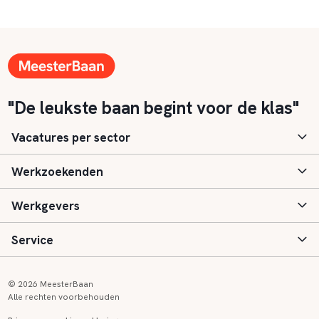
"De leukste baan begint voor de klas"
Vacatures per sector
Werkzoekenden
Basisonderwijs
Werkgevers
Speciaal (basis) onderwijs
Aanmelden
Service
Voortgezet onderwijs
Vacatures
Inloggen
Voortgezet speciaal onderwijs
Scholen
Informatie
Contact
© 2026 MeesterBaan
Alle rechten voorbehouden
Middelbaar beroepsonderwijs
Opleidingen
Tarieven
FAQ