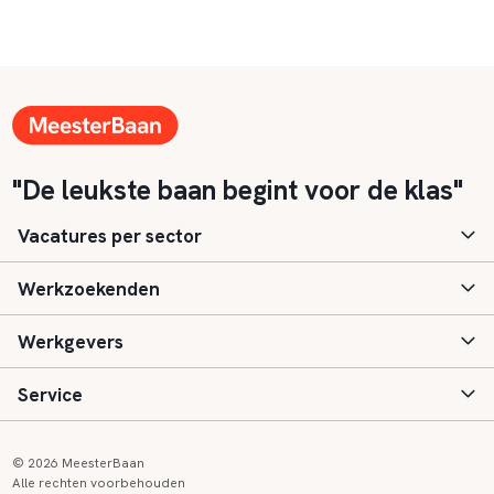
"De leukste baan begint voor de klas"
Vacatures per sector
Werkzoekenden
Basisonderwijs
Werkgevers
Speciaal (basis) onderwijs
Aanmelden
Service
Voortgezet onderwijs
Vacatures
Inloggen
Voortgezet speciaal onderwijs
Scholen
Informatie
Contact
© 2026 MeesterBaan
Alle rechten voorbehouden