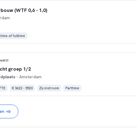
bouw (WTF 0,6 - 1,0)
erdam
time of fulltime
aatst
acht groep 1/2
dplaats
- Amsterdam
 FTE
€ 3622 - 5520
Zij-instroom
Parttime
nen