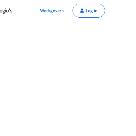
egio's
Werkgevers
Log in