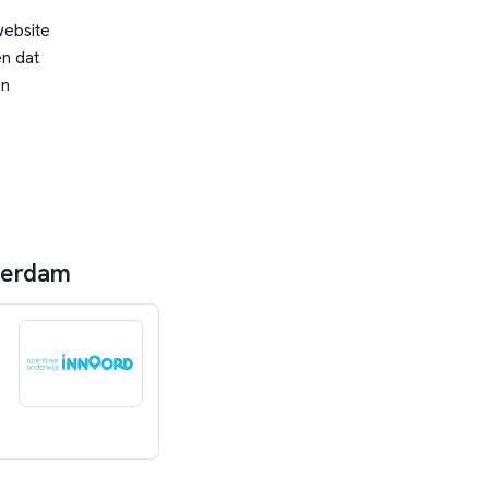
website
n dat
en
sterdam