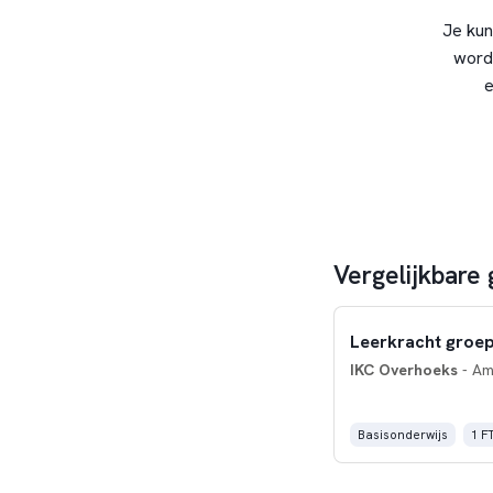
Je kun
word
e
Vergelijkbare
Leerkracht groep
IKC Overhoeks
- Am
Basisonderwijs
1 F