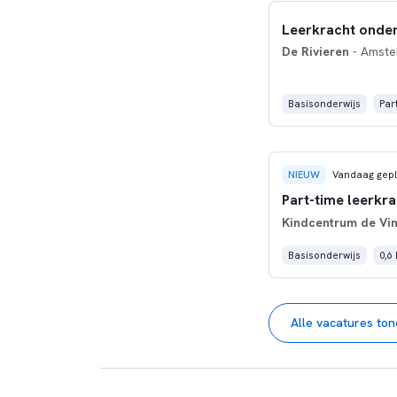
Leerkracht onder
De Rivieren
- Amst
Basisonderwijs
Part
NIEUW
Vandaag gepl
Part-time leerkr
Kindcentrum de Vin
Basisonderwijs
0,6
Alle vacatures to