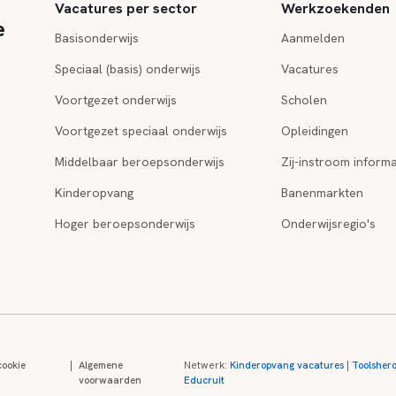
Vacatures per sector
Werkzoekenden
e
Basisonderwijs
Aanmelden
Speciaal (basis) onderwijs
Vacatures
Voortgezet onderwijs
Scholen
Voortgezet speciaal onderwijs
Opleidingen
Middelbaar beroepsonderwijs
Zij-instroom informa
Kinderopvang
Banenmarkten
Hoger beroepsonderwijs
Onderwijsregio's
cookie
|
Algemene
Netwerk:
Kinderopvang vacatures
|
Toolsher
voorwaarden
Educruit