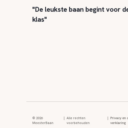
"De leukste baan begint voor d
klas"
© 2026
|
Alle rechten
|
Privacy en 
MeesterBaan
voorbehouden
verklaring