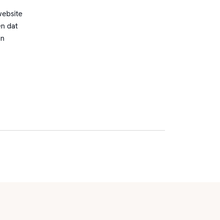
website
n dat
en