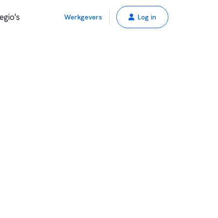
egio's
Werkgevers
Log in