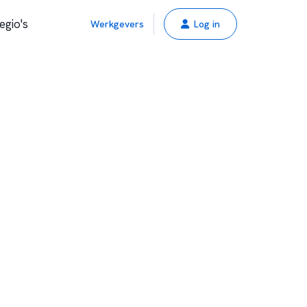
egio's
Werkgevers
Log in