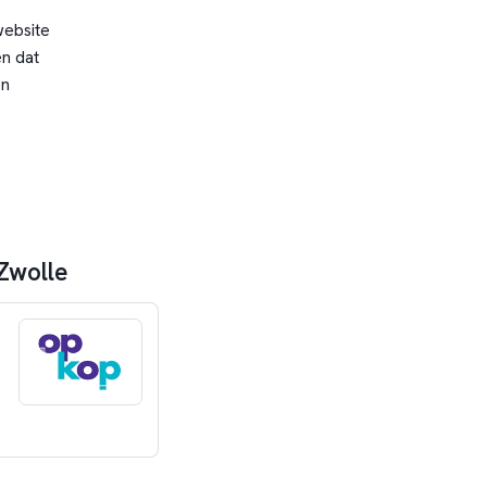
website
n dat
en
Zwolle