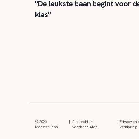
"De leukste baan begint voor d
klas"
© 2026
|
Alle rechten
|
Privacy en 
MeesterBaan
voorbehouden
verklaring