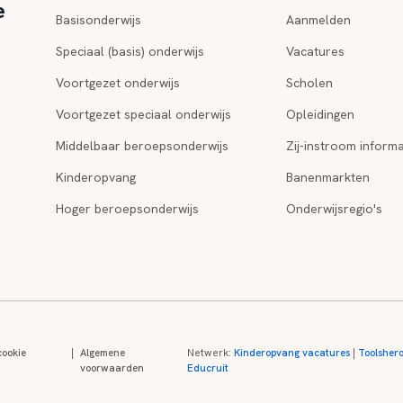
e
Basisonderwijs
Aanmelden
Speciaal (basis) onderwijs
Vacatures
Voortgezet onderwijs
Scholen
Voortgezet speciaal onderwijs
Opleidingen
Middelbaar beroepsonderwijs
Zij-instroom informa
Kinderopvang
Banenmarkten
Hoger beroepsonderwijs
Onderwijsregio's
cookie
|
Algemene
Netwerk:
Kinderopvang vacatures
|
Toolsher
voorwaarden
Educruit