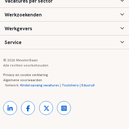
Vacatures per sector
Werkzoekenden
Basisonderwijs
Werkgevers
Speciaal (basis) onderwijs
Aanmelden
Service
Voortgezet onderwijs
Vacatures
Inloggen
Voortgezet speciaal onderwijs
Scholen
Informatie
Contact
© 2026 MeesterBaan
Alle rechten voorbehouden
Middelbaar beroepsonderwijs
Opleidingen
Tarieven
FAQ
Privacy en cookie verklaring
Algemene voorwaarden
Kinderopvang
Zij-instroom informatie
Registreren
Onderwijs links
Netwerk:
Kinderopvang vacatures
|
Toolshero
|
Educruit
Hoger beroepsonderwijs
Banenmarkten
Referenties
Over ons
Onderwijsregio's
Contact
Partners
Kennisbank