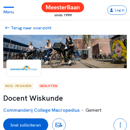
Log in
Menu
sinds 1999
Terug naar overzicht
NOG -78 DAGEN
GESLOTEN
Docent Wiskunde
Commanderij College Macropedius
-
Gemert
Snel solliciteren