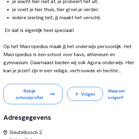
je wacht hier niet af, je probeert het uit;
je voelt je hier thuis, hier groei je verder;
iedere leerling telt, jij maakt het verschil.
En dat is eigenlijk heel speciaal!
Op het Macropedius maak jij het onderwijs persoonlijk. Het
Macropedius is een school voor havo, atheneum en
gymnasium. Daarnaast bieden wij ook Agora-onderwijs. Hier
kan je jezelf zijn in een veilige, vertrouwde en hechte
omgeving.
Bekijk
Waarom
Volgen
Op het Macropedius kun je ontdekken. Je krijgt de ruimte
schoolprofiel
volgen?
om te kiezen wat je wilt. We zijn een hecht team. We helpen
elkaar en brengen het beste in elkaar en de leerlingen naar
Adresgegevens
boven.
Sleutelbosch 2