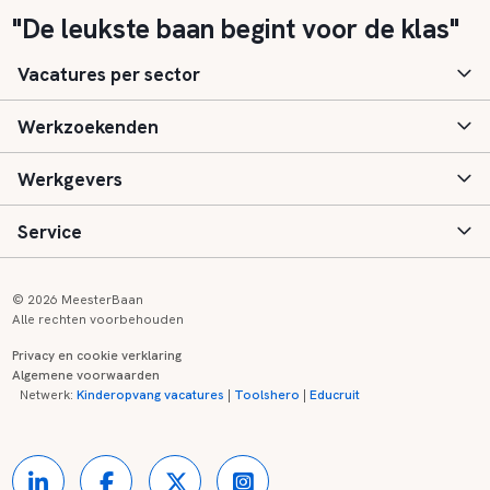
"De leukste baan begint voor de klas"
Vacatures per sector
Werkzoekenden
Basisonderwijs
Werkgevers
Speciaal (basis) onderwijs
Aanmelden
Service
Voortgezet onderwijs
Vacatures
Inloggen
Voortgezet speciaal onderwijs
Scholen
Informatie
Contact
© 2026 MeesterBaan
Alle rechten voorbehouden
Middelbaar beroepsonderwijs
Opleidingen
Tarieven
FAQ
Privacy en cookie verklaring
Algemene voorwaarden
Kinderopvang
Zij-instroom informatie
Registreren
Onderwijs links
Netwerk:
Kinderopvang vacatures
|
Toolshero
|
Educruit
Hoger beroepsonderwijs
Banenmarkten
Referenties
Over ons