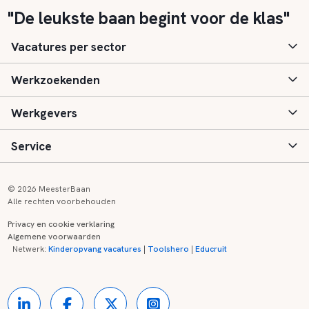
"De leukste baan begint voor de klas"
Vacatures per sector
Werkzoekenden
Basisonderwijs
Werkgevers
Speciaal (basis) onderwijs
Aanmelden
Service
Voortgezet onderwijs
Vacatures
Inloggen
Voortgezet speciaal onderwijs
Scholen
Informatie
Contact
© 2026 MeesterBaan
Alle rechten voorbehouden
Middelbaar beroepsonderwijs
Opleidingen
Tarieven
FAQ
Privacy en cookie verklaring
Algemene voorwaarden
Kinderopvang
Zij-instroom informatie
Registreren
Onderwijs links
Netwerk:
Kinderopvang vacatures
|
Toolshero
|
Educruit
Hoger beroepsonderwijs
Banenmarkten
Referenties
Over ons