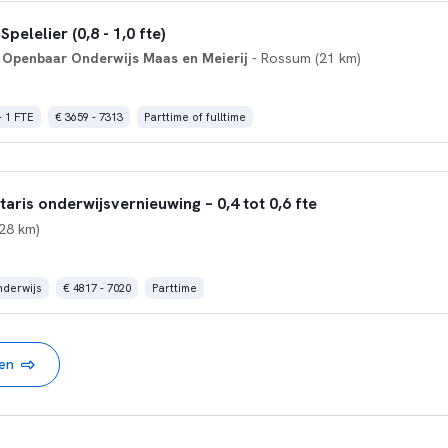
pelelier (0,8 - 1,0 fte)
l Openbaar Onderwijs Maas en Meierij
- Rossum (21 km)
- 1 FTE
€ 3659 - 7313
Parttime of fulltime
ris onderwijsvernieuwing – 0,4 tot 0,6 fte
28 km)
derwijs
€ 4817 - 7020
Parttime
nen