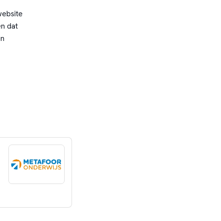
website
n dat
en