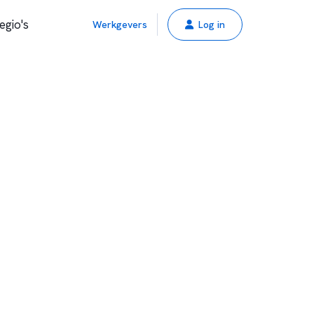
egio's
Werkgevers
Log in