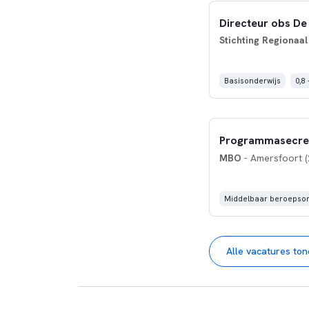
Directeur obs De S
Stichting Regionaa
Basisonderwijs
0,8 
Programmasecreta
MBO
- Amersfoort (
Middelbaar beroepson
Alle vacatures to