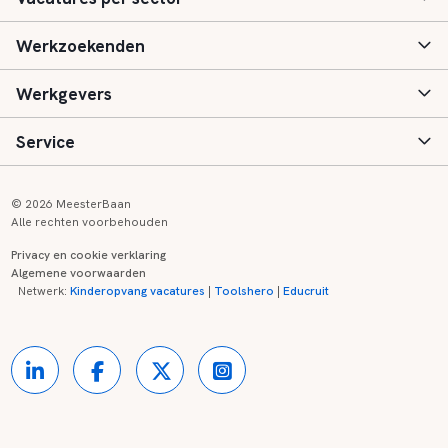
Werkzoekenden
Basisonderwijs
Werkgevers
Speciaal (basis) onderwijs
Aanmelden
Service
Voortgezet onderwijs
Vacatures
Inloggen
Voortgezet speciaal onderwijs
Scholen
Informatie
Contact
© 2026 MeesterBaan
Alle rechten voorbehouden
Middelbaar beroepsonderwijs
Opleidingen
Tarieven
FAQ
Privacy en cookie verklaring
Algemene voorwaarden
Kinderopvang
Zij-instroom informatie
Registreren
Onderwijs links
Netwerk:
Kinderopvang vacatures
|
Toolshero
|
Educruit
Hoger beroepsonderwijs
Banenmarkten
Referenties
Over ons
Onderwijsregio's
Contact
Partners
Kennisbank