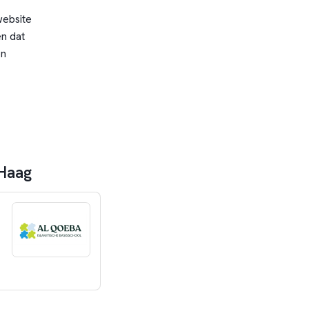
website
n dat
en
 Haag