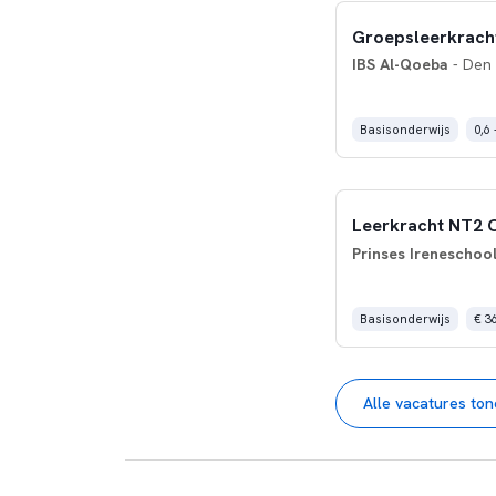
Groepsleerkracht
IBS Al-Qoeba
- Den
Basisonderwijs
0,6 
Leerkracht NT2
Prinses Ireneschoo
Basisonderwijs
€ 3
Alle vacatures to