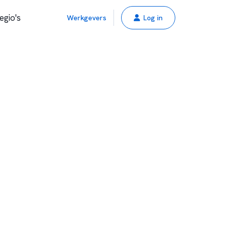
egio's
Werkgevers
Log in