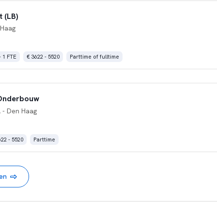
 (LB)
 Haag
- 1 FTE
€ 3622 - 5520
Parttime of fulltime
 Onderbouw
l
- Den Haag
622 - 5520
Parttime
nen