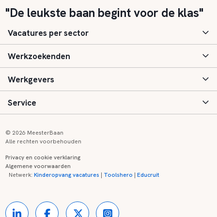
"De leukste baan begint voor de klas"
Vacatures per sector
Werkzoekenden
Basisonderwijs
Werkgevers
Speciaal (basis) onderwijs
Aanmelden
Service
Voortgezet onderwijs
Vacatures
Inloggen
Voortgezet speciaal onderwijs
Scholen
Informatie
Contact
© 2026 MeesterBaan
Alle rechten voorbehouden
Middelbaar beroepsonderwijs
Opleidingen
Tarieven
FAQ
Privacy en cookie verklaring
Algemene voorwaarden
Kinderopvang
Zij-instroom informatie
Registreren
Onderwijs links
Netwerk:
Kinderopvang vacatures
|
Toolshero
|
Educruit
Hoger beroepsonderwijs
Banenmarkten
Referenties
Over ons