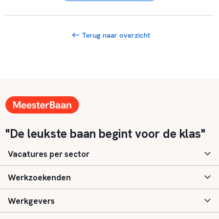
Terug naar overzicht
"De leukste baan begint voor de klas"
Vacatures per sector
Werkzoekenden
Basisonderwijs
Werkgevers
Speciaal (basis) onderwijs
Aanmelden