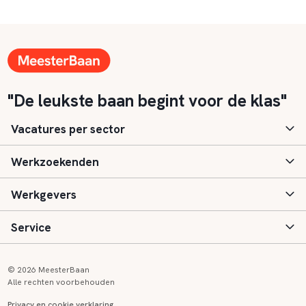
"De leukste baan begint voor de klas"
Vacatures per sector
Werkzoekenden
Basisonderwijs
Werkgevers
Speciaal (basis) onderwijs
Aanmelden
Service
Voortgezet onderwijs
Vacatures
Inloggen
Voortgezet speciaal onderwijs
Scholen
Informatie
Contact
© 2026 MeesterBaan
Alle rechten voorbehouden
Middelbaar beroepsonderwijs
Opleidingen
Tarieven
FAQ
Privacy en cookie verklaring