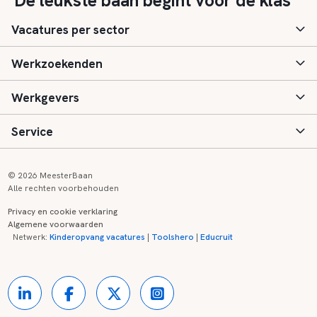
"De leukste baan begint voor de klas"
Vacatures per sector
Werkzoekenden
Basisonderwijs
Werkgevers
Speciaal (basis) onderwijs
Aanmelden
Service
Voortgezet onderwijs
Vacatures
Inloggen
Voortgezet speciaal onderwijs
Scholen
Informatie
Contact
© 2026 MeesterBaan
Alle rechten voorbehouden
Middelbaar beroepsonderwijs
Opleidingen
Tarieven
FAQ
Privacy en cookie verklaring
Algemene voorwaarden
Kinderopvang
Zij-instroom informatie
Registreren
Onderwijs links
Netwerk:
Kinderopvang vacatures
|
Toolshero
|
Educruit
Hoger beroepsonderwijs
Banenmarkten
Referenties
Over ons
Onderwijsregio's
Contact
Partners