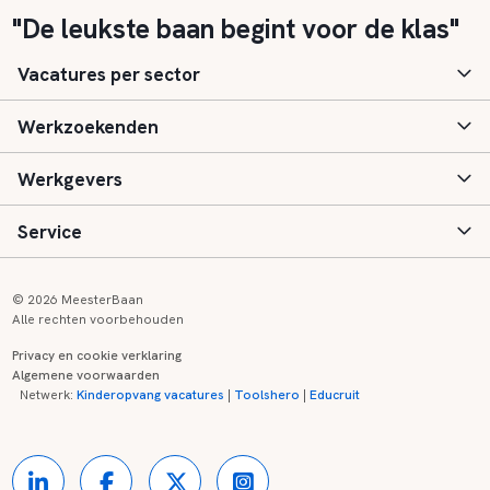
"De leukste baan begint voor de klas"
Vacatures per sector
Werkzoekenden
Basisonderwijs
Werkgevers
Speciaal (basis) onderwijs
Aanmelden
Service
Voortgezet onderwijs
Vacatures
Inloggen
Voortgezet speciaal onderwijs
Scholen
Informatie
Contact
© 2026 MeesterBaan
Alle rechten voorbehouden
Middelbaar beroepsonderwijs
Opleidingen
Tarieven
FAQ
Privacy en cookie verklaring
Algemene voorwaarden
Kinderopvang
Zij-instroom informatie
Registreren
Onderwijs links
Netwerk:
Kinderopvang vacatures
|
Toolshero
|
Educruit
Hoger beroepsonderwijs
Banenmarkten
Referenties
Over ons