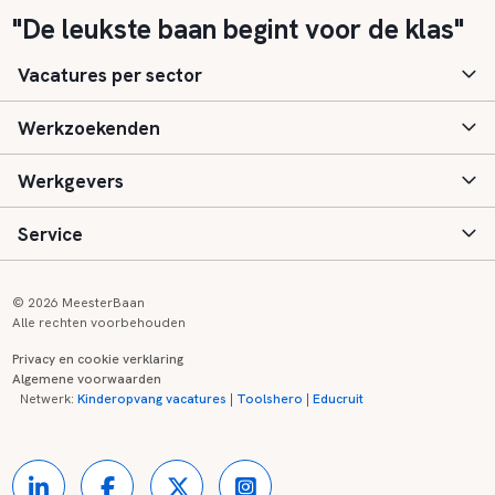
"De leukste baan begint voor de klas"
Vacatures per sector
Werkzoekenden
Basisonderwijs
Werkgevers
Speciaal (basis) onderwijs
Aanmelden
Service
Voortgezet onderwijs
Vacatures
Inloggen
Voortgezet speciaal onderwijs
Scholen
Informatie
Contact
© 2026 MeesterBaan
Alle rechten voorbehouden
Middelbaar beroepsonderwijs
Opleidingen
Tarieven
FAQ
Privacy en cookie verklaring
Algemene voorwaarden
Kinderopvang
Zij-instroom informatie
Registreren
Onderwijs links
Netwerk:
Kinderopvang vacatures
|
Toolshero
|
Educruit
Hoger beroepsonderwijs
Banenmarkten
Referenties
Over ons