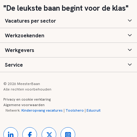
"De leukste baan begint voor de klas"
Vacatures per sector
Werkzoekenden
Basisonderwijs
Werkgevers
Speciaal (basis) onderwijs
Aanmelden
Service
Voortgezet onderwijs
Vacatures
Inloggen
Voortgezet speciaal onderwijs
Scholen
Informatie
Contact
© 2026 MeesterBaan
Alle rechten voorbehouden
Middelbaar beroepsonderwijs
Opleidingen
Tarieven
FAQ
Privacy en cookie verklaring
Algemene voorwaarden
Kinderopvang
Zij-instroom informatie
Registreren
Onderwijs links
Netwerk:
Kinderopvang vacatures
|
Toolshero
|
Educruit
Hoger beroepsonderwijs
Banenmarkten
Referenties
Over ons