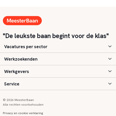
"De leukste baan begint voor de klas"
Vacatures per sector
Werkzoekenden
Basisonderwijs
Werkgevers
Speciaal (basis) onderwijs
Aanmelden
Service
Voortgezet onderwijs
Vacatures
Inloggen
Voortgezet speciaal onderwijs
Scholen
Informatie
Contact
© 2026 MeesterBaan
Alle rechten voorbehouden
Middelbaar beroepsonderwijs
Opleidingen
Tarieven
FAQ
Privacy en cookie verklaring