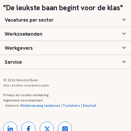
"De leukste baan begint voor de klas"
Vacatures per sector
Werkzoekenden
Basisonderwijs
Werkgevers
Speciaal (basis) onderwijs
Aanmelden
Service
Voortgezet onderwijs
Vacatures
Inloggen
Voortgezet speciaal onderwijs
Scholen
Informatie
Contact
© 2026 MeesterBaan
Alle rechten voorbehouden
Middelbaar beroepsonderwijs
Opleidingen
Tarieven
FAQ
Privacy en cookie verklaring
Algemene voorwaarden
Kinderopvang
Zij-instroom informatie
Registreren
Onderwijs links
Netwerk:
Kinderopvang vacatures
|
Toolshero
|
Educruit
Hoger beroepsonderwijs
Banenmarkten
Referenties
Over ons