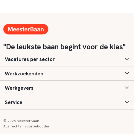
"De leukste baan begint voor de klas"
Vacatures per sector
Werkzoekenden
Basisonderwijs
Werkgevers
Speciaal (basis) onderwijs
Aanmelden
Service
Voortgezet onderwijs
Vacatures
Inloggen
Voortgezet speciaal onderwijs
Scholen
Informatie
Contact
© 2026 MeesterBaan
Alle rechten voorbehouden
Middelbaar beroepsonderwijs
Opleidingen
Tarieven
FAQ