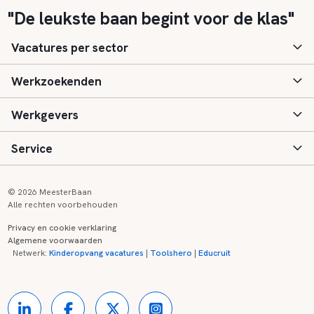
"De leukste baan begint voor de klas"
Vacatures per sector
Werkzoekenden
Basisonderwijs
Werkgevers
Speciaal (basis) onderwijs
Aanmelden
Service
Voortgezet onderwijs
Vacatures
Inloggen
Voortgezet speciaal onderwijs
Scholen
Informatie
Contact
© 2026 MeesterBaan
Alle rechten voorbehouden
Middelbaar beroepsonderwijs
Opleidingen
Tarieven
FAQ
Privacy en cookie verklaring
Algemene voorwaarden
Kinderopvang
Zij-instroom informatie
Registreren
Onderwijs links
Netwerk:
Kinderopvang vacatures
|
Toolshero
|
Educruit
Hoger beroepsonderwijs
Banenmarkten
Referenties
Over ons