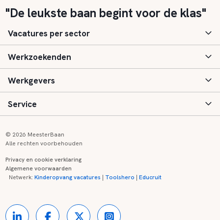
"De leukste baan begint voor de klas"
Vacatures per sector
Werkzoekenden
Basisonderwijs
Werkgevers
Speciaal (basis) onderwijs
Aanmelden
Service
Voortgezet onderwijs
Vacatures
Inloggen
Voortgezet speciaal onderwijs
Scholen
Informatie
Contact
© 2026 MeesterBaan
Alle rechten voorbehouden
Middelbaar beroepsonderwijs
Opleidingen
Tarieven
FAQ
Privacy en cookie verklaring
Algemene voorwaarden
Kinderopvang
Zij-instroom informatie
Registreren
Onderwijs links
Netwerk:
Kinderopvang vacatures
|
Toolshero
|
Educruit
Hoger beroepsonderwijs
Banenmarkten
Referenties
Over ons