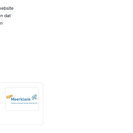
website
n dat
en