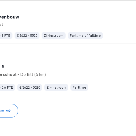
ovenbouw
st
- 1 FTE
€ 3622 - 5520
Zij-instroom
Parttime of fulltime
 5
erschool
- De Bilt (6 km)
- 0,6 FTE
€ 3622 - 5520
Zij-instroom
Parttime
nen