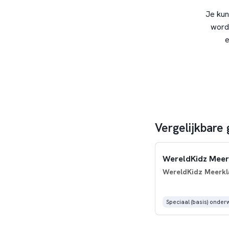
Je kun
word
e
Vergelijkbare 
WereldKidz Meerk
WereldKidz Meerkl
Speciaal (basis) onderw