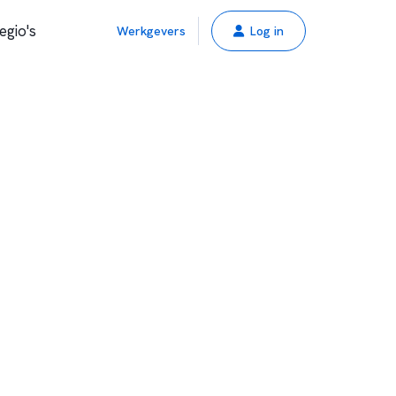
egio's
Werkgevers
Log in