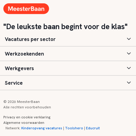
"De leukste baan begint voor de klas"
Vacatures per sector
Werkzoekenden
Basisonderwijs
Werkgevers
Speciaal (basis) onderwijs
Aanmelden
Service
Voortgezet onderwijs
Vacatures
Inloggen
Voortgezet speciaal onderwijs
Scholen
Informatie
Contact
© 2026 MeesterBaan
Alle rechten voorbehouden
Middelbaar beroepsonderwijs
Opleidingen
Tarieven
FAQ
Privacy en cookie verklaring
Algemene voorwaarden
Kinderopvang
Zij-instroom informatie
Registreren
Onderwijs links
Netwerk:
Kinderopvang vacatures
|
Toolshero
|
Educruit