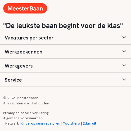
"De leukste baan begint voor de klas"
Vacatures per sector
Werkzoekenden
Basisonderwijs
Werkgevers
Speciaal (basis) onderwijs
Aanmelden
Service
Voortgezet onderwijs
Vacatures
Inloggen
Voortgezet speciaal onderwijs
Scholen
Informatie
Contact
© 2026 MeesterBaan
Alle rechten voorbehouden
Middelbaar beroepsonderwijs
Opleidingen
Tarieven
FAQ
Privacy en cookie verklaring
Algemene voorwaarden
Kinderopvang
Zij-instroom informatie
Registreren
Onderwijs links
Netwerk:
Kinderopvang vacatures
|
Toolshero
|
Educruit